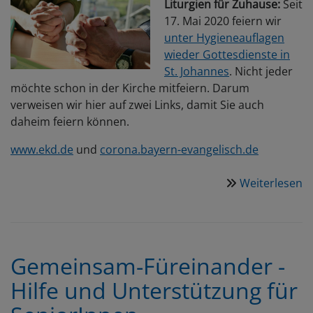
Liturgien für Zuhause:
Seit
17. Mai 2020 feiern wir
unter Hygieneauflagen
wieder Gottesdienste in
St. Johannes
. Nicht jeder
möchte schon in der Kirche mitfeiern. Darum
verweisen wir hier auf zwei Links, damit Sie auch
daheim feiern können.
www.ekd.de
und
corona.bayern-evangelisch.de
Weiterlesen
ü
G
z
fe
Gemeinsam-Füreinander -
Hilfe und Unterstützung für