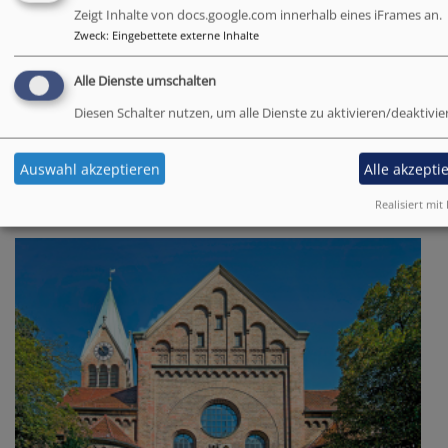
Zeigt Inhalte von docs.google.com innerhalb eines iFrames an.
Pfarrer Arthur Stenglein
Zweck
:
Eingebettete externe Inhalte
München
Alte Haidhauser Kirche
Alle Dienste umschalten
Diesen Schalter nutzen, um alle Dienste zu aktivieren/deaktivie
Sa, 22.8. 17 Uhr
Konzert: "Lebensstufen" - Kantatenchor München
Auswahl akzeptieren
Alle akzepti
Kantatenchor München
München
Alte Haidhauser Kirche
Realisiert mit 