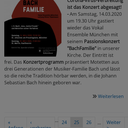
Corona-Virus-Verbreitung
ist das Konzert abgesagt!
-
Am Samstag, 14.03.2020
um 19.30 Uhr gastiert
wieder das Vokal
Ensemble München mit
seinem
Passionskonzert
"BachFamilie"
in unserer
Kirche. Der Eintritt ist
frei. Das
Konzertprogramm
präsentiert Motetten aus
drei Generationen der Musiker-Familie Bach und lässt
so die reiche Tradition hörbar werden, in die Johann
Sebastian Bach hinein geboren war.
Weiterlesen
ü
1
P
m
Seitennummerierung
…
First
«
Vorherige
‹
Seite
24
Aktuelle
25
Seite
26
Nächste
Weiter
…
d