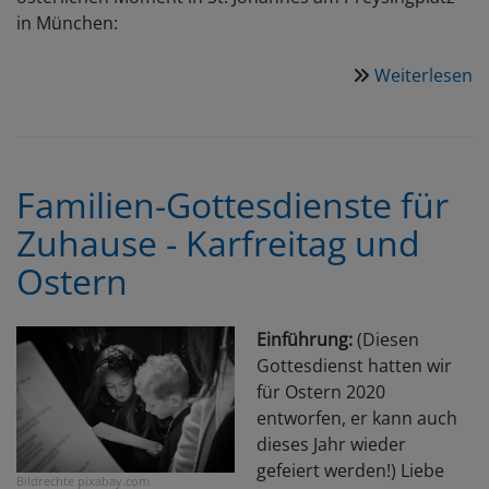
in München:
Weiterlesen
ü
V
O
v
B
Familien-Gottesdienste für
-
Zuhause - Karfreitag und
F
z
Ostern
O
Einführung:
(Diesen
Gottesdienst hatten wir
für Ostern 2020
entworfen, er kann auch
dieses Jahr wieder
gefeiert werden!) Liebe
Bildrechte
pixabay.com