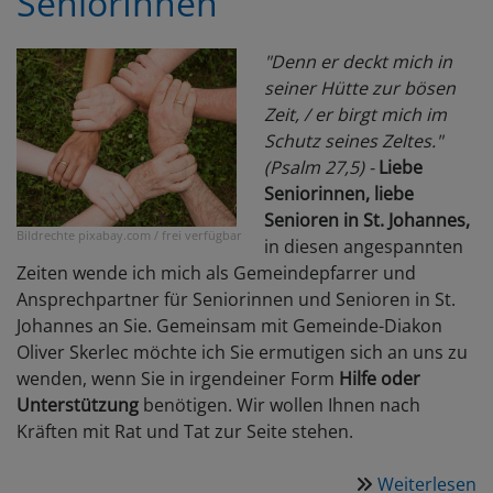
SeniorInnen
"Denn er deckt mich in
seiner Hütte zur bösen
Zeit, / er birgt mich im
Schutz seines Zeltes."
(Psalm 27,5) -
Liebe
Seniorinnen, liebe
Senioren in St. Johannes,
Bildrechte
pixabay.com / frei verfügbar
in diesen angespannten
Zeiten wende ich mich als Gemeindepfarrer und
Ansprechpartner für Seniorinnen und Senioren in St.
Johannes an Sie. Gemeinsam mit Gemeinde-Diakon
Oliver Skerlec möchte ich Sie ermutigen sich an uns zu
wenden, wenn Sie in irgendeiner Form
Hilfe oder
Unterstützung
benötigen. Wir wollen Ihnen nach
Kräften mit Rat und Tat zur Seite stehen.
Weiterlesen
ü