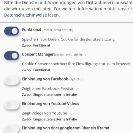
Bitte die Dienste und Anwendungen von Drittanbietern auswähl
die wir nutzen möchten.
Für weitere Informationen bitte unsere
So, 9.8. 10 Uhr
Datenschutzhinweise
lesen.
Gottesdienst
Pfarrerin Nina Spehr
München
Alte Haidhauser Kirche
Funktional
(immer erforderlich)
Speichern von Daten: Cookie für die Benutzersitzung
Zweck
:
Funktional
Consent Manager
(immer erforderlich)
Cookie Consent speichert Ihre Einwilligungsstatus im Browser
Zweck
:
Funktional
Einbindung von Facebook
(Opt-Out)
Zeigt einen Facebook-Feed an.
Zweck
:
Eingebettete externe Inhalte
Einbindung von Youtube-Videos
Zeigt Videos von Youtube
Zweck
:
Eingebettete externe Inhalte
So, 16.8. 10 Uhr
Einbindung von docs.google.com über ein iFrame
Gottesdienst