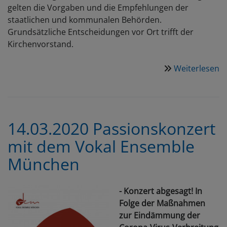
gelten die Vorgaben und die Empfehlungen der
staatlichen und kommunalen Behörden.
Grundsätzliche Entscheidungen vor Ort trifft der
Kirchenvorstand.
Weiterlesen
ü
W
w
m
d
14.03.2020 Passionskonzert
C
mit dem Vokal Ensemble
V
u
München
- Konzert abgesagt! In
Folge der Maßnahmen
zur Eindämmung der