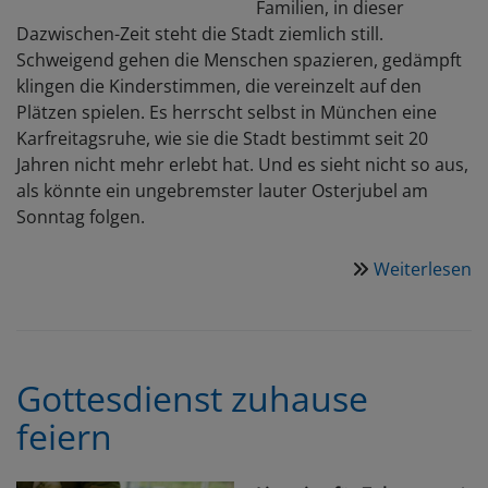
Familien, in dieser
Dazwischen-Zeit steht die Stadt ziemlich still.
Schweigend gehen die Menschen spazieren, gedämpft
klingen die Kinderstimmen, die vereinzelt auf den
Plätzen spielen. Es herrscht selbst in München eine
Karfreitagsruhe, wie sie die Stadt bestimmt seit 20
Jahren nicht mehr erlebt hat. Und es sieht nicht so aus,
als könnte ein ungebremster lauter Osterjubel am
Sonntag folgen.
Weiterlesen
ü
F
G
fü
Z
Gottesdienst zuhause
-
feiern
Ka
u
O