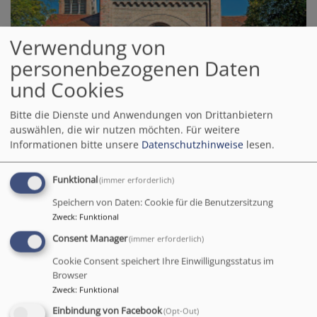
Verwendung von
So, 6.9. 10 Uhr
personenbezogenen Daten
Gottesdienst
und Cookies
Kirchenrätin Melitta Müller-Hansen
München
Alte Haidhauser Kirche
Bitte die Dienste und Anwendungen von Drittanbietern
auswählen, die wir nutzen möchten.
Für weitere
Informationen bitte unsere
Datenschutzhinweise
lesen.
Funktional
(immer erforderlich)
Mi, 9.9. 18 Uhr
Speichern von Daten: Cookie für die Benutzersitzung
Kontemplation im Kirchenraum
Zweck
:
Funktional
Durch meditative Bewegungen spüren wir bewusst Körper und Atem und
stimmen uns ein auf die Kontemplation
Consent Manager
(immer erforderlich)
Ruth Scherber
München
Jesajakirche
Cookie Consent speichert Ihre Einwilligungsstatus im
Browser
Zweck
:
Funktional
Einbindung von Facebook
(Opt-Out)