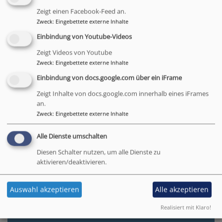
Zeigt einen Facebook-Feed an.
Sa, 12.9. 15:30-17:30 Uhr
Zweck
:
Eingebettete externe Inhalte
Enneagramm-Treffen
Einbindung von Youtube-Videos
Heike Wellisch
München
Spirituelles Zentrum St. Martin e. V
Zeigt Videos von Youtube
Zweck
:
Eingebettete externe Inhalte
Einbindung von docs.google.com über ein iFrame
Zeigt Inhalte von docs.google.com innerhalb eines iFrames
an.
So, 13.9. 10 Uhr
Zweck
:
Eingebettete externe Inhalte
Gottesdienst
Pfarrer Marcel Weber
Alle Dienste umschalten
München
Den genauen Veranstaltungsort entnehmen Sie bitte unserer
Homepage www.stjohannes.de
Diesen Schalter nutzen, um alle Dienste zu
aktivieren/deaktivieren.
Auswahl akzeptieren
Alle akzeptieren
Realisiert mit Klaro!