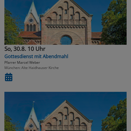
So, 30.8. 10 Uhr
Gottesdienst mit Abendmahl
Pfarrer Marcel Weber
München
Alte Haidhauser Kirche