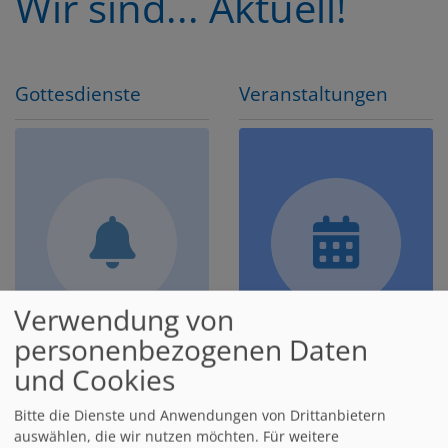
Wir sind... Aktuell!
Gottesdienste
Veranstaltungen
Verwendung von
Sonntags | Kinder |
Alle Termine in St.
personenbezogenen Daten
Krabbel | Jugend |
Johannes
und Cookies
Krankenhaus | Taizé
Bitte die Dienste und Anwendungen von Drittanbietern
auswählen, die wir nutzen möchten.
Für weitere