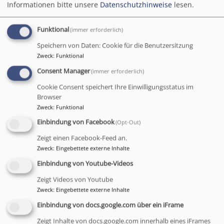
Informationen bitte unsere
Datenschutzhinweise
lesen.
Neuigkeiten
Funktional
(immer erforderlich)
Speichern von Daten: Cookie für die Benutzersitzung
Zweck
:
Funktional
Consent Manager
(immer erforderlich)
Cookie Consent speichert Ihre Einwilligungsstatus im
Browser
Zweck
:
Funktional
Einbindung von Facebook
(Opt-Out)
Ankündigungen, Aktionen und Rückblicke
Zeigt einen Facebook-Feed an.
Zweck
:
Eingebettete externe Inhalte
Einbindung von Youtube-Videos
Zeigt Videos von Youtube
Gemeindebrief
Newsletter
Zweck
:
Eingebettete externe Inhalte
Einbindung von docs.google.com über ein iFrame
Zeigt Inhalte von docs.google.com innerhalb eines iFrames