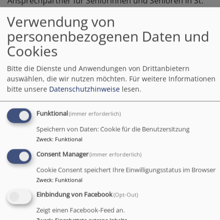
Ansprechpartner für Seniorinnen und Senioren in St.
Johannes an Sie. Gemeinsam mit Gemeinde-Diakon
Verwendung von
Oliver Skerlec möchte ich Sie ermutigen sich an uns zu
personenbezogenen Daten und
wenden, wenn Sie in irgendeiner Form
Hilfe oder
Cookies
Unterstützung
benötigen. Wir wollen Ihnen nach
Kräften mit Rat und Tat zur Seite stehen. Wo wir nicht
Bitte die Dienste und Anwendungen von Drittanbietern
selbst helfen können, werden wir versuchen Hilfe zu
auswählen, die wir nutzen möchten.
Für weitere Informationen
vermitteln.
bitte unsere
Datenschutzhinweise
lesen.
Seit über 20 Jahren gibt es in St. Johannes das Angebot
„Gemeinsam unterwegs ab 60“. In diesen schwierigen
Funktional
(immer erforderlich)
Zeiten der Corona-Krise, in der auch bis auf Weiteres
Speichern von Daten: Cookie für die Benutzersitzung
alle Gottesdienste und Veranstaltungen ausfallen
Zweck
:
Funktional
müssen, möchten wir in besonderer Weise
Consent Manager
(immer erforderlich)
„Gemeinsam-Füreinander“ da sein.
Cookie Consent speichert Ihre Einwilligungsstatus im Browser
"Denn Gott hat uns nicht gegeben den Geist der
Zweck
:
Funktional
Furcht, sondern der Kraft und der Liebe und der
Einbindung von Facebook
(Opt-Out)
Besonnenheit."
Zeigt einen Facebook-Feed an.