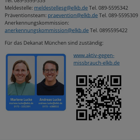
Tel. 089-5595-335
Meldestelle:
meldestellesg@elkb.de
Tel. 089-5595342
Präventionsteam:
praevention@elkb.de
Tel. 089-5595309
Anerkennungskommission:
anerkennungskommission@elkb.de
Tel. 0895595422
Für das Dekanat München sind zuständig:
www.aktiv-gegen-
missbrauch-elkb.de