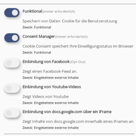
Johannes am Preysingplatz am
Donnerstag, 29. Februar
2024 um 20 Uhr.
Funktional
(immer erforderlich)
Speichern von Daten: Cookie für die Benutzersitzung
Eintritt frei,
Spendenbasis!
Zweck
:
Funktional
Weiterlesen
Consent Manager
(immer erforderlich)
Cookie Consent speichert Ihre Einwilligungsstatus im Browser
Zweck
:
Funktional
Einbindung von Facebook
(Opt-Out)
Johannespassion am
Zeigt einen Facebook-Feed an.
Zweck
:
Eingebettete externe Inhalte
29.03.2024 um 14 Uhr
Einbindung von Youtube-Videos
Zeigt Videos von Youtube
Am Karfreitag 29.3.2024
Zweck
:
Eingebettete externe Inhalte
findet in der St.
Einbindung von docs.google.com über ein iFrame
Johanneskirche um 14:00
Uhr die Johannespassion
Zeigt Inhalte von docs.google.com innerhalb eines iFrames an.
von Johann Sebastian
Zweck
:
Eingebettete externe Inhalte