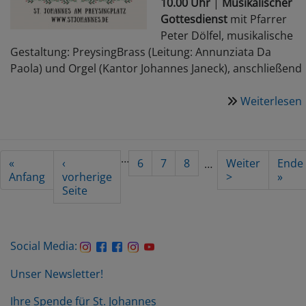
10.00 Uhr
|
Musikalischer
Gottesdienst
mit Pfarrer
Peter Dölfel, musikalische
Gestaltung: PreysingBrass (Leitung: Annunziata Da
Paola) und Orgel (Kantor Johannes Janeck), anschließend
Weiterlesen
Seitennummerierung
…
First
«
Vorherige
‹
Seite
6
Aktuelle
7
Seite
8
Nächste
Weiter
Last
Ende
…
page
Anfang
Seite
vorherige
Seite
Seite
>
page
»
Seite
Social Media:
Unser Newsletter!
Ihre Spende für St. Johannes