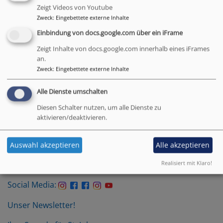
Zeigt Videos von Youtube
Zweck
:
Eingebettete externe Inhalte
Einbindung von docs.google.com über ein iFrame
Wir freuen uns auf Dich,
Zeigt Inhalte von docs.google.com innerhalb eines iFrames
Dein Kigo-Team
an.
Zweck
:
Eingebettete externe Inhalte
Anna, Kaja, Lucia, Miriam und Sebastian
Alle Dienste umschalten
mit Pfarrer Marcel Weber,
Tel. 0176 305 1861 9
Diesen Schalter nutzen, um alle Dienste zu
aktivieren/deaktivieren.
Kindergottesdienst
Gottesdienst mit Kindern
München
Auswahl akzeptieren
Alle akzeptieren
Realisiert mit Klaro!
Social Media:
Unser Newsletter!