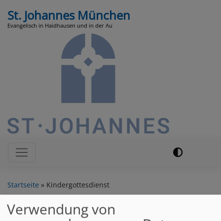
Direkt
St. Johannes München
zum
Evangelisch in Haidhausen und in der Au
Inhalt
Hauptnavigation
Startseite
Kindergottesdienst
Verwendung von