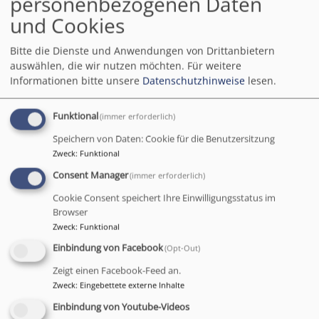
Kindergottesdienst
personenbezogenen Daten
und Cookies
Bitte die Dienste und Anwendungen von Drittanbietern
Liebe Kinder;
auswählen, die wir nutzen möchten.
Für weitere
Informationen bitte unsere
Datenschutzhinweise
lesen.
am
Sonntag, den 14. Januar
2024
ist es soweit:
Funktional
(immer erforderlich)
Wir feiern jeden Sonntag um 10
Speichern von Daten: Cookie für die Benutzersitzung
Zweck
:
Funktional
Uhr außer in den Schulferien mit
euch Kindergottesdienst parallel
Consent Manager
(immer erforderlich)
zum Hauptgottesdienst in
Cookie Consent speichert Ihre Einwilligungsstatus im
unserem KiGo Raum in der
Browser
Zweck
:
Funktional
Kirche.
Einbindung von Facebook
(Opt-Out)
Kommt bitte zuerst in die Kirche, dort starten wir.
Zeigt einen Facebook-Feed an.
Was erwartet euch? Wir singen mit euch Lieder, erzählen dir
Zweck
:
Eingebettete externe Inhalte
spannende Geschichten aus der Bibel und zum Schluss wird gespielt
Einbindung von Youtube-Videos
oder gebastelt.