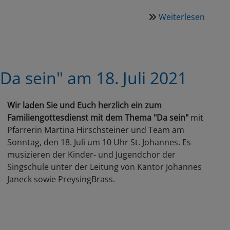
Weiterlesen
über
20.09.
Gespr
im
Viertel
Da sein" am 18. Juli 2021
Dieser
Stein
trägt
Wir laden Sie und Euch herzlich ein zum
nicht
Familiengottesdienst mit dem Thema "Da sein"
mit
Pfarrerin Martina Hirschsteiner und Team am
Sonntag, den 18. Juli um 10 Uhr St. Johannes. Es
musizieren der Kinder- und Jugendchor der
Singschule unter der Leitung von Kantor Johannes
Janeck sowie PreysingBrass.