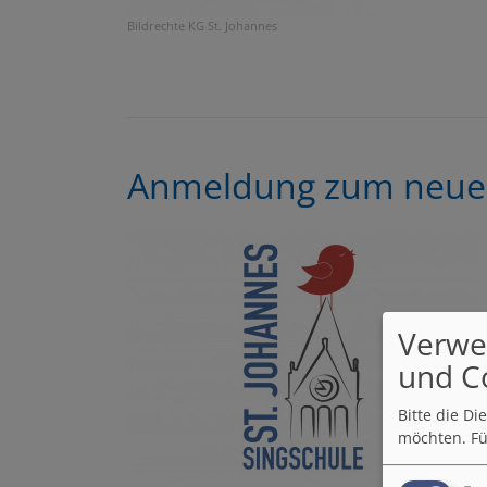
Bildrechte
KG St. Johannes
Anmeldung zum neuen
Verwe
und C
Bitte die D
möchten.
Fü