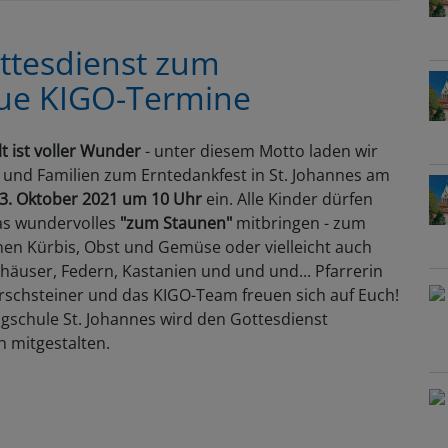
Ferns
aus
ttesdienst zum
St.
eue KIGO-Termine
Johan
t ist voller Wunder
- unter diesem Motto laden wir
r und Familien zum Erntedankfest in St. Johannes am
3. Oktober 2021 um 10 Uhr
ein. Alle Kinder dürfen
as wundervolles
"zum Staunen"
mitbringen - zum
inen Kürbis, Obst und Gemüse oder vielleicht auch
äuser, Federn, Kastanien und und und... Pfarrerin
rschsteiner und das KIGO-Team freuen sich auf Euch!
gschule St. Johannes wird den Gottesdienst
h mitgestalten.