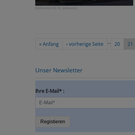
Bildrechte
KG St. Johannes
Seitennummerierung
…
First
« Anfang
Vorherige
‹ vorherige Seite
Seite
20
Akt
21
page
Seite
Sei
Unser Newsletter
Ihre E-Mail* :