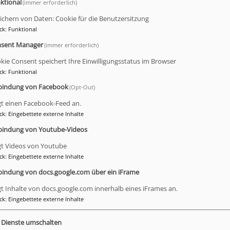
ktional
(immer erforderlich)
ichern von Daten: Cookie für die Benutzersitzung
Weiterlesen
über
ck
:
Funktional
Anmel
zum
sent Manager
(immer erforderlich)
neuen
kie Consent speichert Ihre Einwilligungsstatus im Browser
Singsc
ck
:
Funktional
rump und die Evangelikalen
2021/
bindung von Facebook
(Opt-Out)
gt einen Facebook-Feed an.
- eine (un)heilige Allianz?
Was vor dem 08.
ck
:
Eingebettete externe Inhalte
November 2016 für die meisten Menschen wie ein
bindung von Youtube-Videos
Scherz klingt, wurde an diesem Tag wahr: Donald
Trump, den kaum eine Umfrage ernsthaft zuvor
gt Videos von Youtube
auf dem Radar hatte, wurde Präsident der
ck
:
Eingebettete externe Inhalte
Vereinigten Staaten von Amerika. Damit fragten
bindung von docs.google.com über ein iFrame
sich viele Menschen weltweit: „Wer hat den
gt Inhalte von docs.google.com innerhalb eines iFrames an.
gewählt? Und – warum?“
ck
:
Eingebettete externe Inhalte
e Dienste umschalten