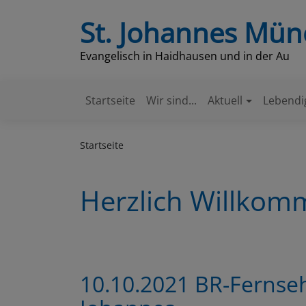
Direkt
St. Johannes Mü
zum
Inhalt
Evangelisch in Haidhausen und in der Au
Startseite
Wir sind...
Aktuell
Lebendi
Hauptnavigation
Startseite
Herzlich Willko
10.10.2021 BR-Fernseh