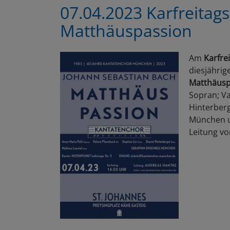
07.04.2023 Karfreitags
Matthäuspassion
Am
Karfre
diesjährig
Matthäusp
Sopran; Va
Hinterberg
München u
Leitung v