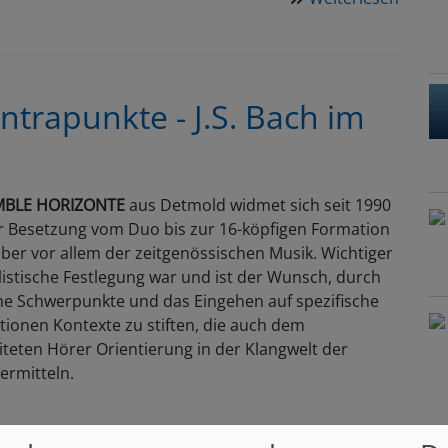
07.04.
Karfre
J.S.Ba
-
ntrapunkte - J.S. Bach im
Matth
MBLE HORIZONTE
aus Detmold widmet sich seit 1990
er Besetzung vom Duo bis zur 16-köpfigen Formation
aber vor allem der zeitgenössischen Musik. Wichtiger
tilistische Festlegung war und ist der Wunsch, durch
e Schwerpunkte und das Eingehen auf spezifische
ionen Kontexte zu stiften, die auch dem
teten Hörer Orientierung in der Klangwelt der
ermitteln.