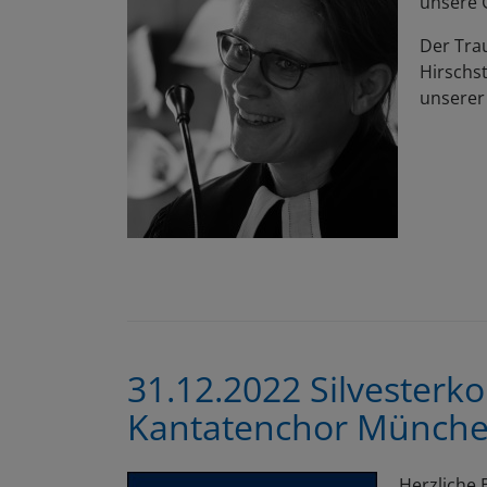
unsere 
Der Tra
Hirschst
unserer 
31.12.2022 Silvesterk
Kantatenchor Münch
Herzliche 