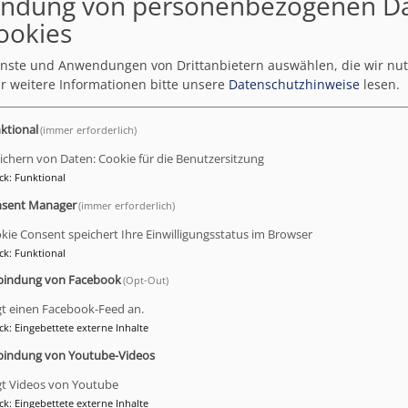
ndung von personenbezogenen D
ookies
ienste und Anwendungen von Drittanbietern auswählen, die wir nu
Weiterlesen
über
r weitere Informationen bitte unsere
Datenschutzhinweise
lesen.
04.03.
Konze
ktional
(immer erforderlich)
Kontr
ichern von Daten: Cookie für die Benutzersitzung
-
ck
:
Funktional
ht allein - ein
J.S.
sent Manager
(immer erforderlich)
t
Bach
im
kie Consent speichert Ihre Einwilligungsstatus im Browser
ck
:
Funktional
Spiege
mediale Reise in die Tiefen des Universums:
der
bindung von Facebook
(Opt-Out)
bende Sternbilder und bunt schimmernde
Mode
gt einen Facebook-Feed an.
l auf einer Großleinwand. Unter dem Thema „Wir
ck
:
Eingebettete externe Inhalte
allein – Leben im Weltall“ findet am
Sonntag, 05.02.
Uhr
ein multimediales Konzert in der St.-
bindung von Youtube-Videos
rche am Preysingplatz statt. In einem Vortrag geht
gt Videos von Youtube
ker Andreas Burkert, Professor an der Ludwig-
ck
:
Eingebettete externe Inhalte