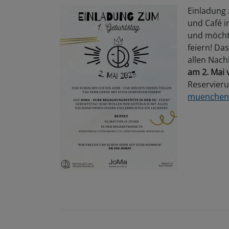
Einladung
und Café i
und möcht
feiern! Da
allen Nach
am 2. Mai 
Reservier
muenchen