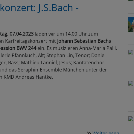
1.
konzert: J.S.Bach -
Gebur
itag, 07.04.2023
laden wir um 14.00 Uhr zum
en Karfreitagskonzert mit
Johann Sebastian Bachs
assion BWV 244
ein. Es musizieren Anna-Maria Palii,
lerie Pfannkuch, Alt; Stephan Lin, Tenor; Daniel
er, Bass; Mathieu Lanniel, Jesus; Kantatenchor
nd das Seraphin-Ensemble München unter der
on KMD Andreas Hantke.
Weiterlesen
über