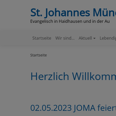
Direkt
St. Johannes Mü
zum
Inhalt
Evangelisch in Haidhausen und in der Au
Startseite
Wir sind...
Aktuell
Lebendi
Hauptnavigation
Startseite
Herzlich Willko
02.05.2023 JOMA feier