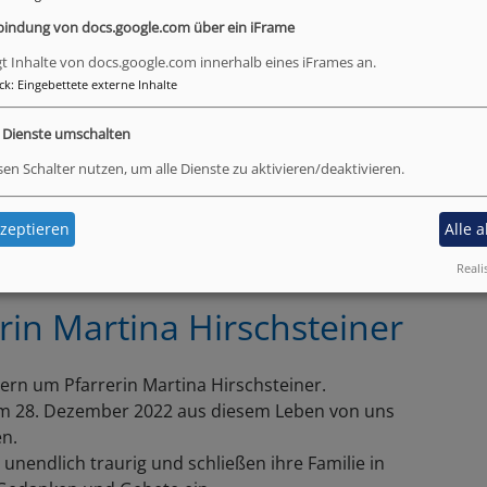
s-Universität München, der Frage nach, ob wir
bindung von docs.google.com über ein iFrame
Weltall sind. Musikalisch begleitet wird er von
gt Inhalte von docs.google.com innerhalb eines iFrames an.
ttlinger mit seiner Band.
Eintritt frei!
ck
:
Eingebettete externe Inhalte
e Dienste umschalten
sen Schalter nutzen, um alle Dienste zu aktivieren/deaktivieren.
Weiterlesen
über
05.02.
zeptieren
Alle 
Wir
Reali
sind
nicht
rin Martina Hirschsteiner
allein
-
ein
ern um Pfarrerin Martina Hirschsteiner.
multi
 am 28. Dezember 2022 aus diesem Leben von uns
Konze
n.
 unendlich traurig und schließen ihre Familie in