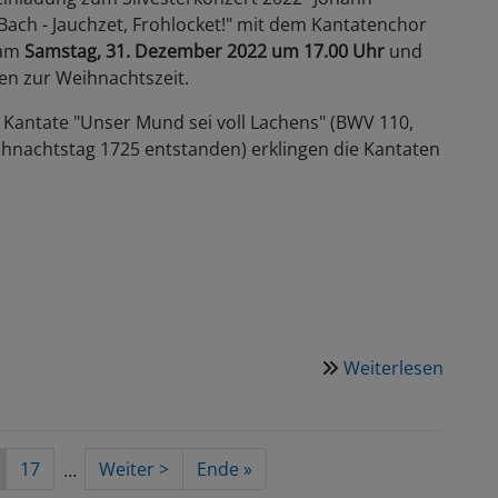
Bach - Jauchzet, Frohlocket!" mit dem Kantatenchor
 am
Samstag, 31. Dezember 2022 um 17.00 Uhr
und
en zur Weihnachtszeit.
Kantate "Unser Mund sei voll Lachens" (BWV 110,
hnachtstag 1725 entstanden) erklingen die Kantaten
Weiterlesen
über
31.12.
Silves
mit
uelle
Seite
17
Nächste
Weiter >
Last
Ende »
…
dem
te
Seite
page