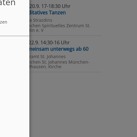
aten
So, 20.9. 17-18:30 Uhr
Meditatives Tanzen
Petra Strazdins
tzen
München
Spirituelles Zentrum St.
Martin e. V
2023
rt
Di, 22.9. 14:30-16 Uhr
Gemeinsam unterwegs ab 60
apunkte
Pfarramt St. Johannes
München
St. Johannes München-
Haidhausen, Kirche
l
rne