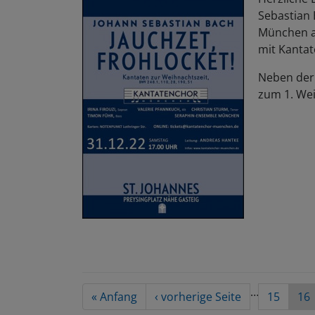
Sebastian 
München
mit Kantat
Neben der 
zum 1. Wei
Seitennummerierung
…
First
« Anfang
Vorherige
‹ vorherige Seite
Seite
15
Akt
16
page
Seite
Sei