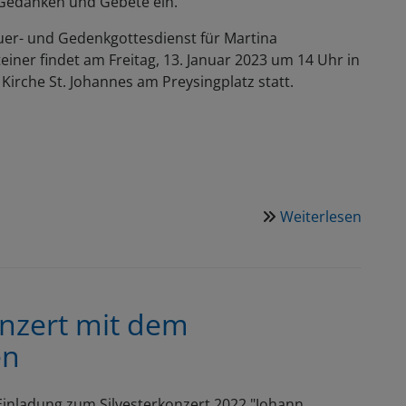
Gedanken und Gebete ein.
uer- und Gedenkgottesdienst für Martina
einer findet am Freitag, 13. Januar 2023 um 14 Uhr in
Kirche St. Johannes am Preysingplatz statt.
Weiterlesen
über
Wir
traue
um
Pfarre
onzert mit dem
Marti
en
Hirsch
Einladung zum Silvesterkonzert 2022 "Johann