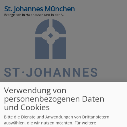
Direkt
St. Johannes München
zum
Evangelisch in Haidhausen und in der Au
Inhalt
Hauptnavigation
Verwendung von
personenbezogenen Daten
und Cookies
Startseite
02.05.2023 JOMA feiert 1. Geburtstag
Bitte die Dienste und Anwendungen von Drittanbietern
auswählen, die wir nutzen möchten.
Für weitere