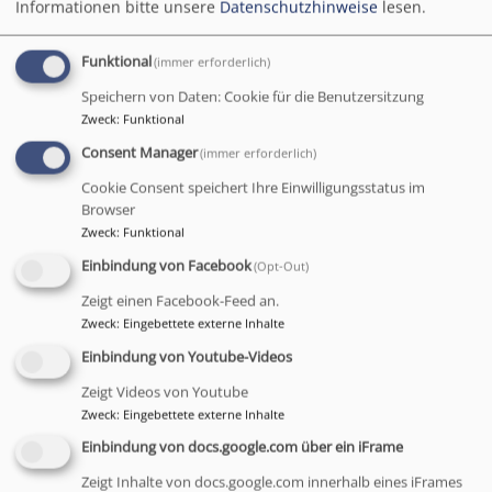
02.05.2023 JOMA
Informationen bitte unsere
Datenschutzhinweise
lesen.
feiert 1. Geburtstag
Funktional
(immer erforderlich)
Speichern von Daten: Cookie für die Benutzersitzung
Zweck
:
Funktional
Einladung zum 1.
Consent Manager
(immer erforderlich)
Geburtstag unserer
JOMA-Begegnungsstätte
Cookie Consent speichert Ihre Einwilligungsstatus im
Browser
und Café in der Au am 2.
Zweck
:
Funktional
Mai 2023! Und schon bin
ich ein Jahr - und möchte
Einbindung von Facebook
(Opt-Out)
diesen tollen Tag sehr
Zeigt einen Facebook-Feed an.
gerne mit Euch
Zweck
:
Eingebettete externe Inhalte
gemeinsam feiern! Das
Einbindung von Youtube-Videos
JOMA feiert Geburtstag!
Zeigt Videos von Youtube
Also wollen wir natürlich
Zweck
:
Eingebettete externe Inhalte
mit allen Nachbar*innen
Einbindung von docs.google.com über ein iFrame
feiern und errichten ein leckeres
Buffet am 2. Mai von
11 bis 17 Uhr in der Regerstrasse 70.
Reservierung
Zeigt Inhalte von docs.google.com innerhalb eines iFrames