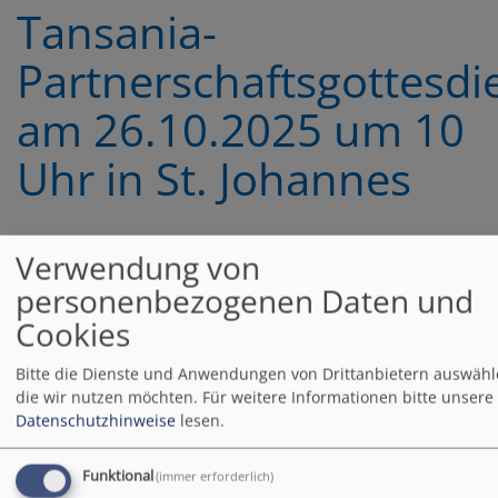
Tansania-
Partnerschaftsgottesdi
am 26.10.2025 um 10
Uhr in St. Johannes
Verwendung von
Die Partnerschaft zwischen
der tansanischen
personenbezogenen Daten und
Gemeinde Imalinyi und St.
Cookies
Johannes
besteht seit mehr als 20
Bitte die Dienste und Anwendungen von Drittanbietern auswähl
die wir nutzen möchten.
Für weitere Informationen bitte unsere
Jahren.
Datenschutzhinweise
lesen.
Bildrechte
St. Johannes
Der Gottesdienst am
kommenden Sonntag wird diese Partnerschaft neu in den
Funktional
(immer erforderlich)
Blick nehmen