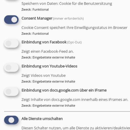
und im wörtlichen und übertragenen Sinne einen Samen
Speichern von Daten: Cookie für die Benutzersitzung
Zweck
:
Funktional
säen,
um das Miteinander wieder und weiter wachsen zu lassen.
Consent Manager
(immer erforderlich)
Besonders freuen wir uns über unseren Gast aus
Cookie Consent speichert Ihre Einwilligungsstatus im Browser
Tansania,
Zweck
:
Funktional
Diakon Shilla, der momentan über Mission eine Welt in
Einbindung von Facebook
(Opt-Out)
Augsburg arbeitet.
Zeigt einen Facebook-Feed an.
Mit ihm gemeinsam wird das Team um unsere
Zweck
:
Eingebettete externe Inhalte
Partnerschaftsbeauftrage
Einbindung von Youtube-Videos
Christiane Henkel diesen Gottesdienst feiern.
Zeigt Videos von Youtube
Zweck
:
Eingebettete externe Inhalte
Für die Kinder gibt es einen Kindergottesdienst
Einbindung von docs.google.com über ein iFrame
Zeigt Inhalte von docs.google.com innerhalb eines iFrames an.
Zweck
:
Eingebettete externe Inhalte
Es freuen sich auf Sie und Euch
Pfarrerin Nina Spehr mit dem Gottesdienstteam
Alle Dienste umschalten
Diesen Schalter nutzen, um alle Dienste zu aktivieren/deaktivie