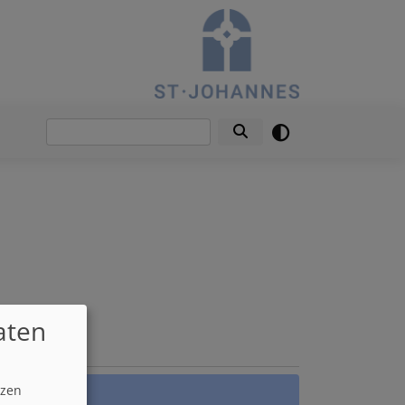
Suche
aten
euigkeiten
tzen