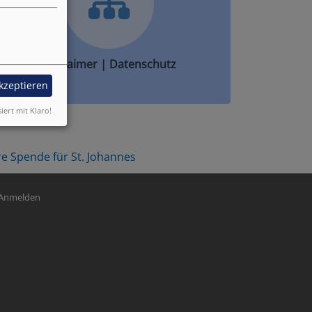
Disclaimer | Datenschutz
akzeptieren
siert mit Klaro!
re Spende für St. Johannes
nutzermenü
Anmelden