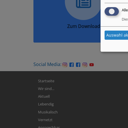
All
Die
Zum Download
Auswahl ak
Social Media:
Hauptnavigation
Startseite
Wir sind...
Aktuell
Lebendig
Musikalisch
Vernetzt
Ansprechbar