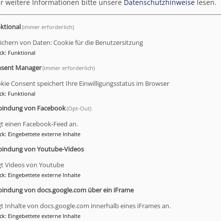
r weitere Informationen bitte unsere
Datenschutzhinweise
lesen.
ktional
(immer erforderlich)
ichern von Daten: Cookie für die Benutzersitzung
ck
:
Funktional
sent Manager
(immer erforderlich)
Alle Termine in St. Johannes
kie Consent speichert Ihre Einwilligungsstatus im Browser
ck
:
Funktional
bindung von Facebook
(Opt-Out)
gt einen Facebook-Feed an.
ck
:
Eingebettete externe Inhalte
Newsletter
I
bindung von Youtube-Videos
gt Videos von Youtube
ck
:
Eingebettete externe Inhalte
bindung von docs.google.com über ein iFrame
gt Inhalte von docs.google.com innerhalb eines iFrames an.
ck
:
Eingebettete externe Inhalte