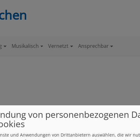
nchen
g
Musikalisch
Vernetzt
Ansprechbar
!
ndung von personenbezogenen D
Veranstaltungen
N
ookies
ienste und Anwendungen von Drittanbietern auswählen, die wir nu