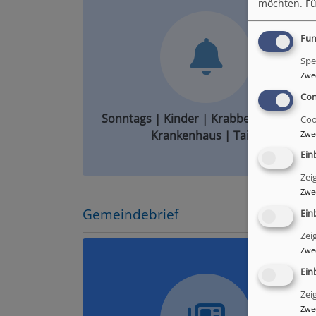
möchten.
Fü
Fun
Spe
Zwe
Con
Sonntags | Kinder | Krabbel | Jugend |
Coo
Krankenhaus | Taizé
Zwe
Ein
Zei
Zwe
Gemeindebrief
Ein
Zei
Zwe
Ein
Zei
Zwe