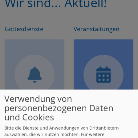
Wir sind... Aktuell!
Gottesdienste
Veranstaltungen
Verwendung von
Sonntags | Kinder |
Alle Termine in St.
personenbezogenen Daten
Krabbel | Jugend |
Johannes
und Cookies
Krankenhaus | Taizé
Bitte die Dienste und Anwendungen von Drittanbietern
auswählen, die wir nutzen möchten.
Für weitere