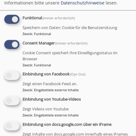
Informationen bitte unsere
Datenschutzhinweise
lesen.
Neuigkeiten
Funktional
(immer erforderlich)
Speichern von Daten: Cookie für die Benutzersitzung
Zweck
:
Funktional
Consent Manager
(immer erforderlich)
Cookie Consent speichert Ihre Einwilligungsstatus im
Browser
Zweck
:
Funktional
Einbindung von Facebook
(Opt-Out)
Ankündigungen, Aktionen und Rückblicke
Zeigt einen Facebook-Feed an.
Zweck
:
Eingebettete externe Inhalte
Einbindung von Youtube-Videos
Zeigt Videos von Youtube
Gemeindebrief
Newsletter
Zweck
:
Eingebettete externe Inhalte
Einbindung von docs.google.com über ein iFrame
Zeigt Inhalte von docs.google.com innerhalb eines iFrames