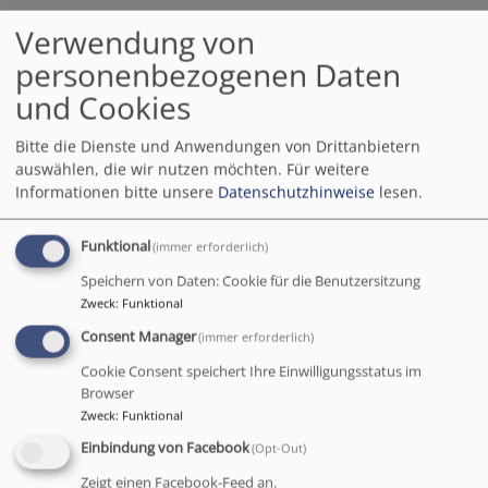
Verwendung von
26.05.2026 Konzert
personenbezogenen Daten
"Farbenpracht der
und Cookies
Polyphonie" mit dem
Bitte die Dienste und Anwendungen von Drittanbietern
auswählen, die wir nutzen möchten.
Für weitere
georgischen
Informationen bitte unsere
Datenschutzhinweise
lesen.
Jugendchor "colors of
Funktional
(immer erforderlich)
the voice"
Speichern von Daten: Cookie für die Benutzersitzung
Zweck
:
Funktional
Consent Manager
(immer erforderlich)
Ein besonderer Termin
Cookie Consent speichert Ihre Einwilligungsstatus im
Browser
mit einem besonderen
Zweck
:
Funktional
Chor: Am
Dienstag, 26.
Einbindung von Facebook
Mai 2026 um 19.00 Uhr
(Opt-Out)
gastiert der junge,
Zeigt einen Facebook-Feed an.