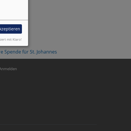
rderlich:
9
akzeptieren
siert mit Klaro!
re Spende für St. Johannes
nutzermenü
Anmelden