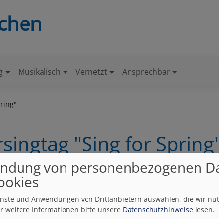
nchen
g
Musikalisch
Vernetzt
Ansprechbar
ring"
singtag "Sing for Spring
ndung von personenbezogenen D
ookies
Einladung an alle Kinder von 8-12 Jahren zum Kindersingtag "
gplatz mit Kantor Johannes Janeck.
ienste und Anwendungen von Drittanbietern auswählen, die wir nu
r weitere Informationen bitte unsere
Datenschutzhinweise
lesen.
der Tag ab?