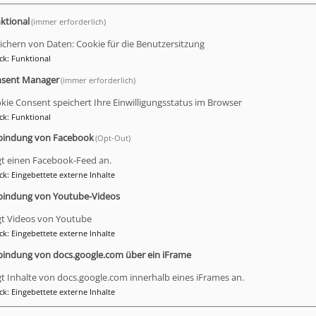
ingen Dich Deine Eltern nach München in die aus dem ges
rche am Preysingplatz.
ktional
(immer erforderlich)
ichern von Daten: Cookie für die Benutzersitzung
 15 Uhr lernst Du viele frühlingshafte Songs, Lieder und Ka
ck
:
Funktional
 Kinder- und Jugendchöre der Singschule St. Johannes, ke
sent Manager
(immer erforderlich)
rn können währenddessen z.B. einen Tag in München verbr
kie Consent speichert Ihre Einwilligungsstatus im Browser
beim Abschlussauftritt kannst Du Deinen Eltern dann zeige
ck
:
Funktional
m Tag kann dann der Frühling so richtig beginnen.
bindung von Facebook
(Opt-Out)
gt einen Facebook-Feed an.
 singen und gerne neue Kinder kennen lernen möchten
ck
:
Eingebettete externe Inhalte
bindung von Youtube-Videos
n!
gt Videos von Youtube
ck
:
Eingebettete externe Inhalte
bindung von docs.google.com über ein iFrame
 Evangelischer Chöre in Bayern e.V.
gt Inhalte von docs.google.com innerhalb eines iFrames an.
der-kirche.de/veranstaltungen-2/
ck
:
Eingebettete externe Inhalte