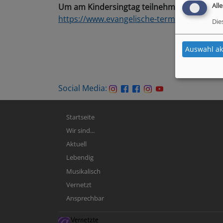
All
Um am Kindersingtag teilnehmen zu können 
https://www.evangelische-termine.de/webf
Die
Auswahl ak
Social Media:
Hauptnavigation
Startseite
Wir sind...
Aktuell
Lebendig
Musikalisch
Vernetzt
Ansprechbar