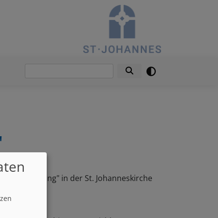
Suche
"
aten
Sing for Spring" in der St. Johanneskirche
tzen