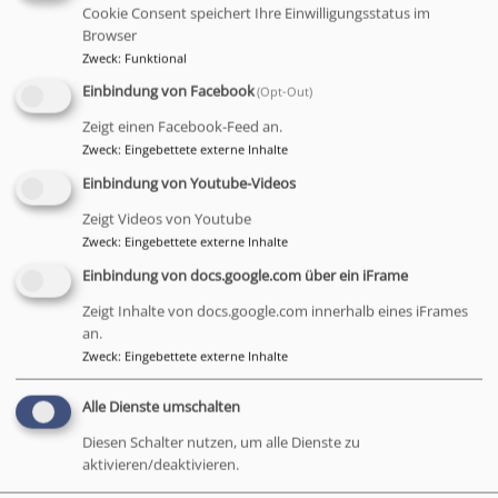
Stadtteil, gehen gewohnte und ungewohnte Wege,
Cookie Consent speichert Ihre Einwilligungsstatus im
Browser
(er-)finden alte und neue Geschichten und
Zweck
:
Funktional
experimentieren mit verschiedenen Ausdrucksformen.
Welche Erinnerungen haben sich in den Stadtraum
Einbindung von Facebook
(Opt-Out)
eingeschrieben? Und welche Szenen des täglichen
Zeigt einen Facebook-Feed an.
Lebens
Zweck
:
Eingebettete externe Inhalte
lassen sich dort beobachten?
Einbindung von Youtube-Videos
Im Workshop nehmen wir Alltagserfahrungen und
Zeigt Videos von Youtube
-objekte, Architektur und Begegnungen mit Menschen
Zweck
:
Eingebettete externe Inhalte
im Viertel als Ausgangspunkte, um kreativ zu werden.
Einbindung von docs.google.com über ein iFrame
Für wen? Der Workshop ist offen für Personen ab 16,
die in
Zeigt Inhalte von docs.google.com innerhalb eines iFrames
der Au leben, arbeiten und/oder einfach gerne im
an.
Zweck
:
Eingebettete externe Inhalte
Viertel
sind. Keine Vorkenntnisse nötig, nur Spiel- und
Alle Dienste umschalten
Bewegungsfreude
Wann? 14.02. 18:30-21:00; 15.02. 10:00-18:00; 16.02.
Diesen Schalter nutzen, um alle Dienste zu
10:00–15:00
aktivieren/deaktivieren.
Wo? Im JoMa Café, Regerstr. 70, 81541 München & im