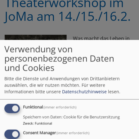
Theaterworkshop im
JoMa am 14./15./16.2.
Was macht das Leben in
der Au aus?
Verwendung von
Wie prägt das Viertel den
personenbezogenen Daten
Alltag seiner
und Cookies
Bewohner:innen?
Und umgekehrt: Welche
Bitte die Dienste und Anwendungen von Drittanbietern
Menschen und
auswählen, die wir nutzen möchten.
Für weitere
Geschichten
Informationen bitte unsere
Datenschutzhinweise
lesen.
prägen das Viertel?
Ein Wochenende lang
Funktional
(immer erforderlich)
machen wir die Au zu
Speichern von Daten: Cookie für die Benutzersitzung
unserem
Zweck
:
Funktional
Spielraum. Mit Theater- und Performancemethoden
Consent Manager
(immer erforderlich)
erforschen und bespielen wir gemeinsam den