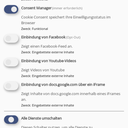
Kleidertauschparty am
Consent Manager
(immer erforderlich)
18.10.
Cookie Consent speichert Ihre Einwilligungsstatus im
Browser
Zweck
:
Funktional
Einbindung von Facebook
(Opt-Out)
Zeigt einen Facebook-Feed an.
Zweck
:
Eingebettete externe Inhalte
Einbindung von Youtube-Videos
Zeigt Videos von Youtube
Zweck
:
Eingebettete externe Inhalte
Einbindung von docs.google.com über ein iFrame
Zeigt Inhalte von docs.google.com innerhalb eines iFrames
an.
Zweck
:
Eingebettete externe Inhalte
Social Media:
Alle Dienste umschalten
Unser Newsletter!
Diesen Schalter nutzen, um alle Dienste zu