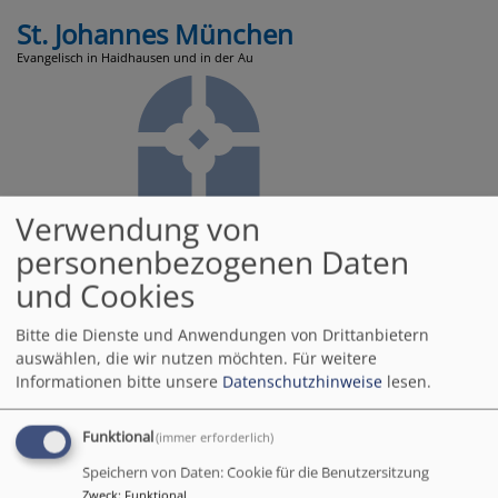
Direkt
St. Johannes München
zum
Evangelisch in Haidhausen und in der Au
Inhalt
Verwendung von
personenbezogenen Daten
und Cookies
Hauptnavigation
Bitte die Dienste und Anwendungen von Drittanbietern
auswählen, die wir nutzen möchten.
Für weitere
Informationen bitte unsere
Datenschutzhinweise
lesen.
Startseite
Kleidertauschparty am 18.10.
Funktional
(immer erforderlich)
Speichern von Daten: Cookie für die Benutzersitzung
Zweck
:
Funktional