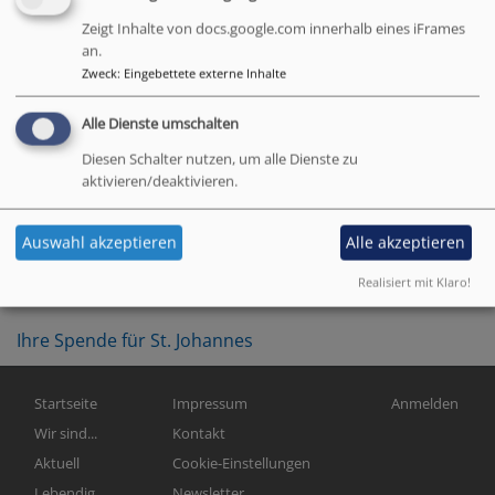
Janeck haben ein buntes Programm, passend zum
Finale der Fußball-Weltmeisterschaft,
Zeigt Inhalte von docs.google.com innerhalb eines iFrames
an.
zusammengestellt. Der Eintritt ist frei, um Spenden
Zweck
:
Eingebettete externe Inhalte
wird gebeten.
Alle Dienste umschalten
Diesen Schalter nutzen, um alle Dienste zu
www.muenchner-orgelsommer.de
aktivieren/deaktivieren.
Auswahl akzeptieren
Alle akzeptieren
Social Media:
Realisiert mit Klaro!
Unser Newsletter!
Ihre Spende für St. Johannes
Hauptnavigation
Fußbereichsmenü
Benutzermen
Startseite
Impressum
Anmelden
Wir sind...
Kontakt
Aktuell
Cookie-Einstellungen
Lebendig
Newsletter