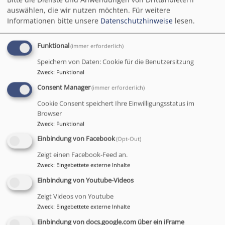
15.07.2018
auswählen, die wir nutzen möchten.
Für weitere
Informationen bitte unsere
Datenschutzhinweise
lesen.
Kinderorgelkonzert im
Funktional
(immer erforderlich)
Münchner
Speichern von Daten: Cookie für die Benutzersitzung
Orgelsommer
Zweck
:
Funktional
Consent Manager
(immer erforderlich)
Cookie Consent speichert Ihre Einwilligungsstatus im
Browser
Im Rahmen des
Zweck
:
Funktional
Münchner Orgelsommers
Einbindung von Facebook
(Opt-Out)
findet am kommenden
Sonntag, 15.07.2018 um
Zeigt einen Facebook-Feed an.
15 Uhr das Kinderorgelkonzert in St. Johannes statt.
Zweck
:
Eingebettete externe Inhalte
Kinder ab 6 Jahren sind herzlich eingeladen in einem
Einbindung von Youtube-Videos
"sportlichen Konzert" die Besonderheiten der "Königin
Zeigt Videos von Youtube
der Instrumente" zu entdecken. Nina Laubenthal
Zweck
:
Eingebettete externe Inhalte
(Gesang), Sandra Miller (Flöte) und Kantor Johannes
Einbindung von docs.google.com über ein iFrame